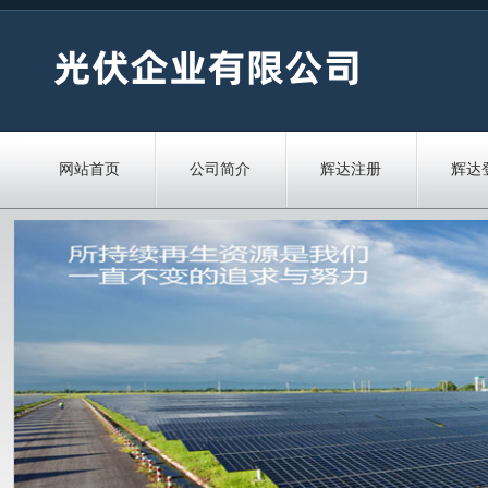
网站首页
公司简介
辉达注册
辉达