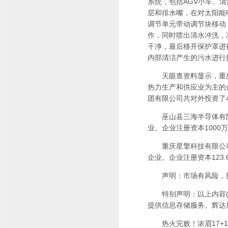
系统，包括AGV小车、
层和排水嘴，在对太阳能
调节单元带动调节块移动
作，同时喷出清水冲洗，
干净，最后移开保护罩进
内部清洁产生的污水进行
天眼查资料显示，重庆三
热力生产和供应业为主的
团有限公司共对外投资了
巫山县三海半导体有限公
业。企业注册资本100
重庆星擎科技有限公司，
企业。企业注册资本123
声明：市场有风险，投资
特别声明：以上内容(如
提供信息存储服务。
辉达
热火完败！浓眉17+17