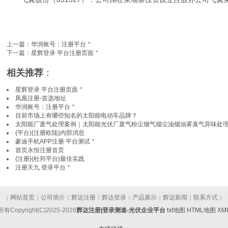
上一篇：
华润账号：注册平台＂
下一篇：
星辉登录 平台注册页面＂
相关推荐
：
星辉登录 平台注册页面＂
凤凰注册-首选地址
华润账号：注册平台＂
目前市场上有哪些知名的太阳能电动车品牌？
太阳能厂废气处理案例｜太阳能光伏厂废气粉尘烟气烟尘油烟油雾臭气异味处
{平台}{注册欧陆}内部消息
豪迪手机APP注册 平台测试＂
首页永恒注册首页
{注册}{杜邦平台}最佳实践
注册天九 登录平台＂
网站首页
公司简介
辉达注册
辉达登录
产品展示
辉达新闻
联系方式
|
|
|
|
|
|
|
|
有Copyright(C)2025-2026
辉达注册|登录测速-光伏企业平台
txt地图
HTML地图
XM