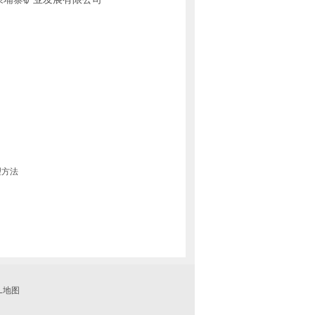
理方法
L地图