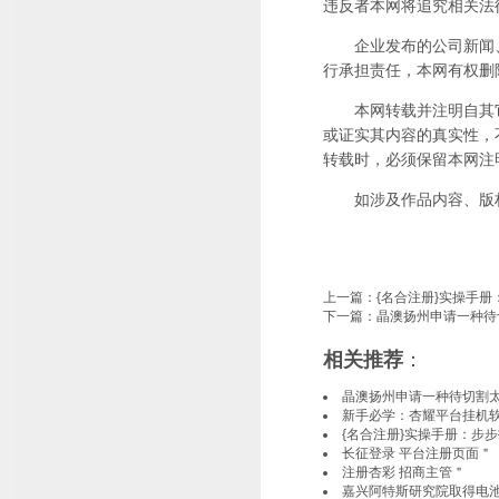
违反者本网将追究相关法
企业发布的公司新闻、
行承担责任，本网有权删
本网转载并注明自其它
或证实其内容的真实性，
转载时，必须保留本网注
如涉及作品内容、版权
上一篇：
{名合注册}实操手册
下一篇：
晶澳扬州申请一种待
相关推荐
：
晶澳扬州申请一种待切割
新手必学：杏耀平台挂机软
{名合注册}实操手册：步
长征登录 平台注册页面＂
注册杏彩 招商主管＂
嘉兴阿特斯研究院取得电