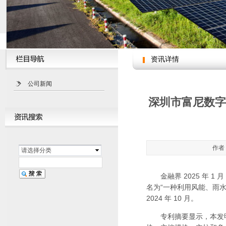
资讯详情
公司新闻
深圳市富尼数字
作者：
请选择分类
金融界 2025 年 1
名为“一种利用风能、雨水、
2024 年 10 月。
专利摘要显示，本发明