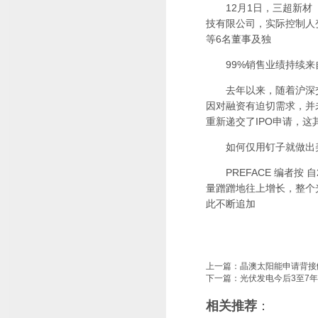
12月1日，三超新材（
技有限公司，实际控制人
等6名董事及独
99%销售业绩持续来自
去年以来，随着沪深交易
因对融资有迫切需求，并
重新递交了IPO申请，
如何仅用钉子就做出美味
PREFACE 编者按 
量蹭蹭地往上增长，整个
此不断追加
上一篇：
晶澳太阳能申请背接
下一篇：
光伏发电今后3至7
相关推荐
：