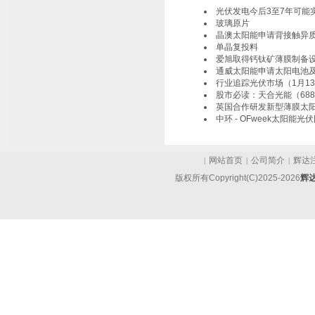
光伏发电今后3至7年可能
玻璃原片
晶澳太阳能申请背接触异
单晶复投料
爱旭取得钙钛矿薄膜制备
通威太阳能申请太阳电池
行业追踪光伏市场（1月1
股市必读：天合光能（688
英国合作研发新型薄膜太
中环 - OFweek太阳能光
网站首页
公司简介
辉达
|
|
|
版权所有Copyright(C)2025-2026
辉