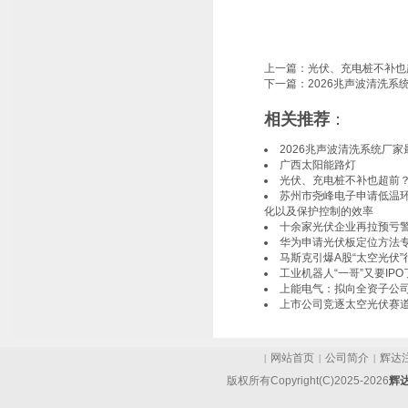
上一篇：
光伏、充电桩不补也
下一篇：
2026兆声波清洗
相关推荐
：
2026兆声波清洗系统厂
广西太阳能路灯
光伏、充电桩不补也超前
苏州市尧峰电子申请低温
化以及保护控制的效率
十余家光伏企业再拉预亏警
华为申请光伏板定位方法
马斯克引爆A股“太空光伏
工业机器人“一哥”又要IPO
上能电气：拟向全资子公司
上市公司竞逐太空光伏赛
网站首页
公司简介
辉达
|
|
|
版权所有Copyright(C)2025-2026
辉