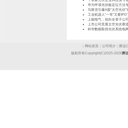
十余家光伏企业再拉预亏警
华为申请光伏板定位方法
马斯克引爆A股“太空光伏
工业机器人“一哥”又要IPO
上能电气：拟向全资子公司
上市公司竞逐太空光伏赛
科华数能取得光伏系统电
网站首页
公司简介
辉达
|
|
|
版权所有Copyright(C)2025-2026
辉