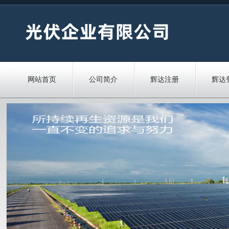
网站首页
公司简介
辉达注册
辉达