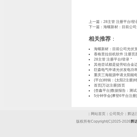
上一篇：
28主管 注册平台I登
下一篇：
海螺新材：目前公司
相关推荐
：
海螺新材：目前公司光伏
香格里拉挂机软件 注册页
28主管 注册平台I登录＂
其他尝试都是徒劳铝合金
巨森电气申请光伏发电功
重庆三海能源申请太阳能
{平台}特辑：{太阳2注册}
首页[万达注册]首页
{杏鑫平台}数据报告：测
5分钟学会{摩登6平台注册
网站首页
公司简介
辉达
|
|
|
版权所有Copyright(C)2025-2026
辉