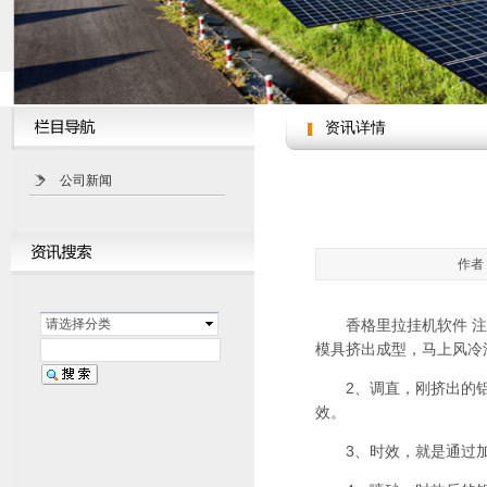
资讯详情
公司新闻
作者：
请选择分类
香格里拉挂机软件 注
模具挤出成型，马上风冷
2、调直，刚挤出的铝
效。
3、时效，就是通过加